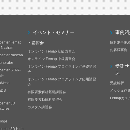
イベント・セミナー
事例紹
center Femap
・講習会
解析別事例
h Nastran
お客様事例
オンライン Femap 初級講習会
center Nastran
オンライン Femap 中級講習会
enerator
受託サ
オンライン Femap プログラミング基礎講習
center STAR-
会
ス
M+
オンライン Femap プログラミング応用講習
nMesh
受託解析
会
EDS
メッシュ作
有限要素解析基礎講習会
Femapカ
有限要素動解析講習会
center 3D
カスタム講習会
ctures
ridge
center 3D High