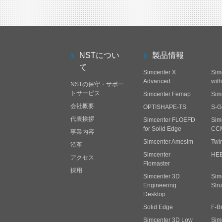
NSTについ
製品情報
て
Simcenter X
Sim
Advanced
wit
NSTの保守・サポー
トサービス
Simcenter Femap
Sim
会社概要
OPTISHAPE-TS
S-G
代表挨拶
Simcenter FLOEFD
Sim
for Solid Edge
CC
事業内容
Simcenter Amesim
Twi
沿革
Simcenter
HE
アクセス
Flomaster
採用
Simcenter 3D
Sim
Engineering
Stru
Desktop
Solid Edge
F-B
Simcenter 3D Low
Sim