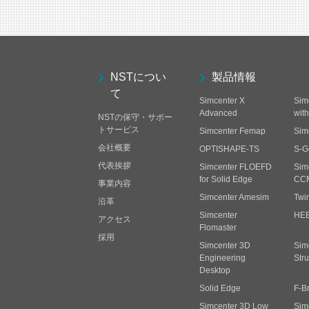
NSTについ
製品情報
て
Simcenter X
Sim
Advanced
wit
NSTの保守・サポー
トサービス
Simcenter Femap
Sim
会社概要
OPTISHAPE-TS
S-G
代表挨拶
Simcenter FLOEFD
Sim
for Solid Edge
CC
事業内容
Simcenter Amesim
Twi
沿革
Simcenter
HE
アクセス
Flomaster
採用
Simcenter 3D
Sim
Engineering
Stru
Desktop
Solid Edge
F-B
Simcenter 3D Low
Sim