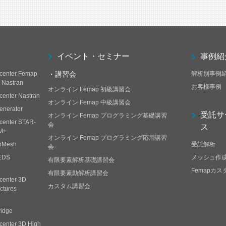
イベント・セミナー
事例紹
center Femap
・講習会
解析別事例
h Nastran
お客様事例
オンライン Femap 初級講習会
center Nastran
オンライン Femap 中級講習会
enerator
受託サ
オンライン Femap プログラミング基礎講習
center STAR-
会
ス
M+
オンライン Femap プログラミング応用講習
nMesh
受託解析
会
EDS
メッシュ作
有限要素解析基礎講習会
Femapカ
有限要素動解析講習会
center 3D
カスタム講習会
ctures
ridge
center 3D High