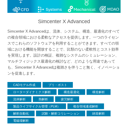
Simcenter X Advanced
Simcenter X Advancedは、流体、システム、構造、最適化のすべて
の複合領域における柔軟なアクセスを提供します。一つのライセン
スでこれらのソフトウェアを利用することができます。すべての領
域における機能を開放することで、比類のない柔軟性とコスト効率
を実現します。設計の検証、複雑なシステムのシミュレーション、
マルチフィジックス最適化の検討など、どのような用途であって
も、Simcenter X Advancedは複雑さを伴うこと無く、イノベーショ
ンを促進します。
CADモデル作成
プリ・ポスト
ローターダイナミクス解析
構造最適化
構造解析
流体解析
熱解析
疲労解析
製品ライフサイクル管理（PLM）
複合領域連成解析
解析自動化
試験・解析コリレーション
鋳造解析
電磁場解析