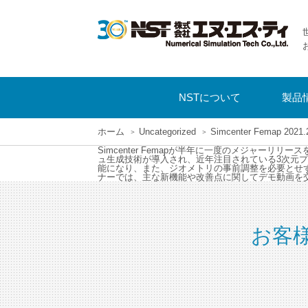
NSTについて
製品
ホーム
Uncategorized
Simcenter Femap 2
Simcenter Femapが半年に一度のメジャー
ュ生成技術が導入され、近年注目されている3次元プ
能になり、また、ジオメトリの事前調整を必要とせ
ナーでは、主な新機能や改善点に関してデモ動画を
お客