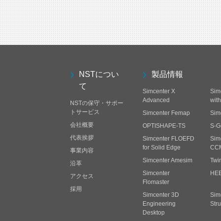
NSTについ
製品情報
て
Simcenter X
Sim
Advanced
wit
NSTの保守・サポー
トサービス
Simcenter Femap
Sim
会社概要
OPTISHAPE-TS
S-G
代表挨拶
Simcenter FLOEFD
Sim
for Solid Edge
CC
事業内容
Simcenter Amesim
Twi
沿革
Simcenter
HE
アクセス
Flomaster
採用
Simcenter 3D
Sim
Engineering
Stru
Desktop