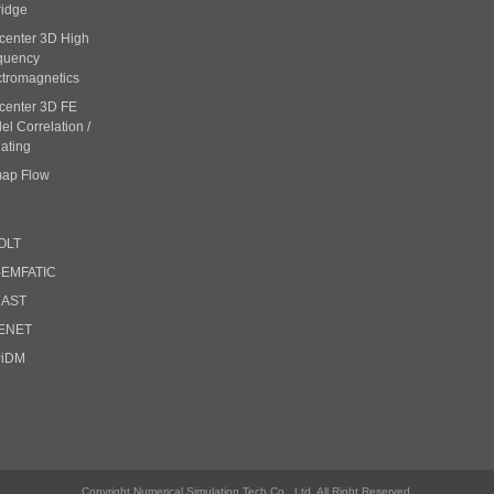
ridge
center 3D High
quency
ctromagnetics
center 3D FE
l Correlation /
ating
ap Flow
OLT
-EMFATIC
CAST
ENET
PiDM
Copyright Numerical Simulation Tech Co., Ltd. All Right Reserved.