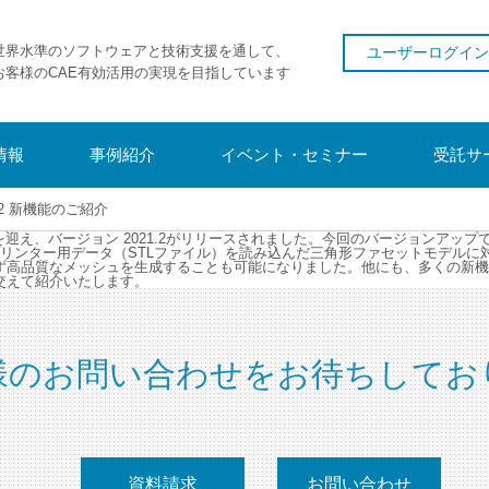
世界水準のソフトウェアと技術支援を通して、
ユーザーログイン
お客様のCAE有効活用の実現を目指しています
情報
事例紹介
イベント・セミナー
受託サ
021.2 新機能のご紹介
リリースを迎え、バージョン 2021.2がリリースされました。今回のバージョン
リンター用データ（STLファイル）を読み込んだ三角形ファセットモデルに
ず高品質なメッシュを生成することも可能になりました。他にも、多くの新機
交えて紹介いたします。
様のお問い合わせをお待ちしてお
資料請求
お問い合わせ