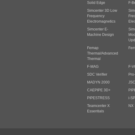
Solid Edge
F-B
Simcenter 3D Low
Sim
Frequency
Fre
Electromagnetics
Ele
Simcenter E-
Sim
Machine Design
Mode
Upd
Femap
Fem
Thermal/Advanced
Thermal
F-MAG
F-V
SDC Verifier
Pro
MADYN 2000
JS
CAEPIPE 3D+
PIP
PIPESTRESS
i-S
Teamcenter X
NX
Essentials