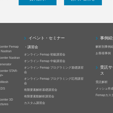
イベント・セミナー
事例紹
center Femap
・講習会
解析別事例
h Nastran
お客様事例
オンライン Femap 初級講習会
center Nastran
オンライン Femap 中級講習会
enerator
受託サ
オンライン Femap プログラミング基礎講習
center STAR-
会
ス
M+
オンライン Femap プログラミング応用講習
nMesh
受託解析
会
EDS
メッシュ作
有限要素解析基礎講習会
Femapカ
有限要素動解析講習会
center 3D
カスタム講習会
ctures