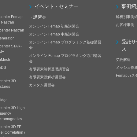
イベント・セミナー
事例紹
center Femap
・講習会
解析別事例
h Nastran
お客様事例
オンライン Femap 初級講習会
center Nastran
オンライン Femap 中級講習会
enerator
受託サ
オンライン Femap プログラミング基礎講習
center STAR-
会
ス
M+
オンライン Femap プログラミング応用講習
nMesh
受託解析
会
EDS
メッシュ作
有限要素解析基礎講習会
Femapカ
有限要素動解析講習会
center 3D
カスタム講習会
ctures
ridge
center 3D High
quency
ctromagnetics
center 3D FE
l Correlation /