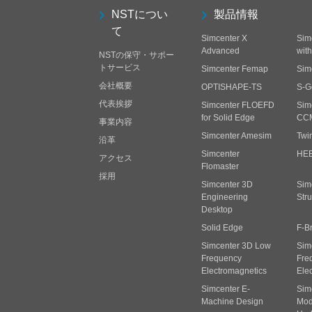
NSTについ
製品情報
て
Simcenter X
Sim
Advanced
wit
NSTの保守・サポー
トサービス
Simcenter Femap
Sim
会社概要
OPTISHAPE-TS
S-G
代表挨拶
Simcenter FLOEFD
Sim
for Solid Edge
CC
事業内容
Simcenter Amesim
Twi
沿革
Simcenter
HE
アクセス
Flomaster
採用
Simcenter 3D
Sim
Engineering
Stru
Desktop
Solid Edge
F-B
Simcenter 3D Low
Sim
Frequency
Fre
Electromagnetics
Ele
Simcenter E-
Sim
Machine Design
Mode