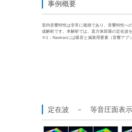
事例概要
室内音響特性は非常に複雑であり、音響特性への定
成解析です。本解析では、直方体部屋の定在波
※1：Nastranには吸音と減衰用要素（音響
定在波 － 等音圧面表示（Is