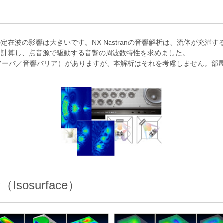
在波の影響は大きいです。NX Nastranの音響解析は、流体が充満
を計算し、点音源で駆動する音響の周波数特性を求めました。
アブソーバ／音響バリア）がありますが、本解析はそれを考慮しません。
osurface）