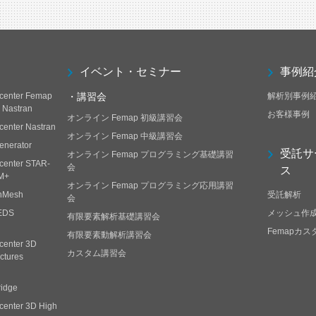
イベント・セミナー
事例紹
center Femap
・講習会
解析別事例
h Nastran
お客様事例
オンライン Femap 初級講習会
center Nastran
オンライン Femap 中級講習会
enerator
受託サ
オンライン Femap プログラミング基礎講習
center STAR-
会
ス
M+
オンライン Femap プログラミング応用講習
nMesh
受託解析
会
EDS
メッシュ作
有限要素解析基礎講習会
Femapカ
有限要素動解析講習会
center 3D
カスタム講習会
ctures
ridge
center 3D High