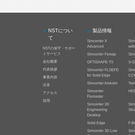
NSTについ
製品情報
て
Simcenter X
Sim
Advanced
wit
NSTの保守・サポー
トサービス
Simcenter Femap
Sim
会社概要
OPTISHAPE-TS
S-G
代表挨拶
Simcenter FLOEFD
Sim
for Solid Edge
CC
事業内容
Simcenter Amesim
Twi
沿革
Simcenter
HE
アクセス
Flomaster
採用
Simcenter 3D
Sim
Engineering
Stru
Desktop
Solid Edge
F-B
Simcenter 3D Low
Sim