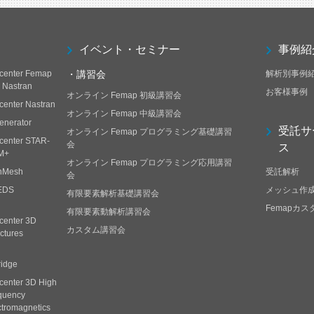
イベント・セミナー
事例紹
center Femap
・講習会
解析別事例
h Nastran
お客様事例
オンライン Femap 初級講習会
center Nastran
オンライン Femap 中級講習会
enerator
受託サ
オンライン Femap プログラミング基礎講習
center STAR-
会
ス
M+
オンライン Femap プログラミング応用講習
nMesh
受託解析
会
EDS
メッシュ作
有限要素解析基礎講習会
Femapカ
有限要素動解析講習会
center 3D
カスタム講習会
ctures
ridge
center 3D High
quency
ctromagnetics