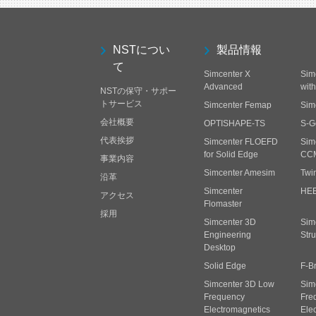
NSTについ
製品情報
て
Simcenter X
Sim
Advanced
wit
NSTの保守・サポー
トサービス
Simcenter Femap
Sim
会社概要
OPTISHAPE-TS
S-G
代表挨拶
Simcenter FLOEFD
Sim
for Solid Edge
CC
事業内容
Simcenter Amesim
Twi
沿革
Simcenter
HE
アクセス
Flomaster
採用
Simcenter 3D
Sim
Engineering
Stru
Desktop
Solid Edge
F-B
Simcenter 3D Low
Sim
Frequency
Fre
Electromagnetics
Ele