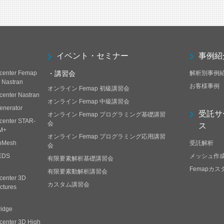
イベント・セミナー
事例紹
center Femap
・講習会
解析別事例
h Nastran
お客様事例
オンライン Femap 初級講習会
center Nastran
オンライン Femap 中級講習会
enerator
受託サ
オンライン Femap プログラミング基礎講習
center STAR-
会
ス
M+
オンライン Femap プログラミング応用講習
nMesh
受託解析
会
EDS
メッシュ作
有限要素解析基礎講習会
Femapカ
有限要素動解析講習会
center 3D
カスタム講習会
ctures
ridge
center 3D High