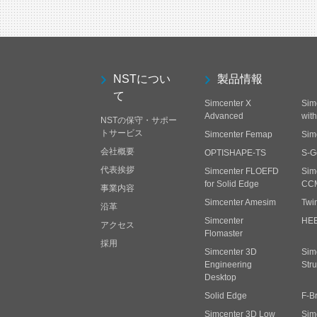
NSTについ
製品情報
て
Simcenter X
Sim
Advanced
wit
NSTの保守・サポー
トサービス
Simcenter Femap
Sim
会社概要
OPTISHAPE-TS
S-G
代表挨拶
Simcenter FLOEFD
Sim
for Solid Edge
CC
事業内容
Simcenter Amesim
Twi
沿革
Simcenter
HE
アクセス
Flomaster
採用
Simcenter 3D
Sim
Engineering
Stru
Desktop
Solid Edge
F-B
Simcenter 3D Low
Sim