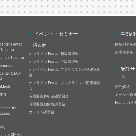
イベント・セミナー
事例紹
center Femap
・講習会
解析別事例
h Nastran
お客様事例
オンライン Femap 初級講習会
center Nastran
オンライン Femap 中級講習会
enerator
受託サ
オンライン Femap プログラミング基礎講習
center STAR-
会
ス
M+
オンライン Femap プログラミング応用講習
nMesh
受託解析
会
EDS
メッシュ作
有限要素解析基礎講習会
Femapカ
有限要素動解析講習会
center 3D
カスタム講習会
ctures
ridge
center 3D High