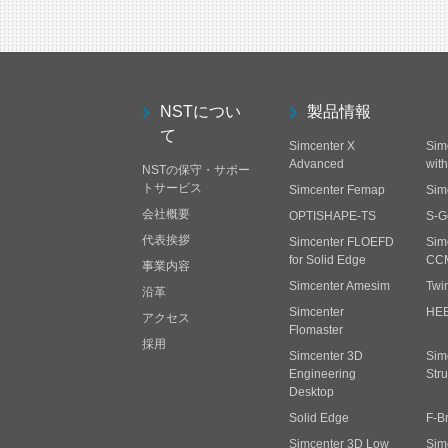
NSTについ
製品情報
て
Simcenter X
Sim
Advanced
wit
NSTの保守・サポー
トサービス
Simcenter Femap
Sim
会社概要
OPTISHAPE-TS
S-G
代表挨拶
Simcenter FLOEFD
Sim
for Solid Edge
CC
事業内容
Simcenter Amesim
Twi
沿革
Simcenter
HE
アクセス
Flomaster
採用
Simcenter 3D
Sim
Engineering
Stru
Desktop
Solid Edge
F-B
Simcenter 3D Low
Sim