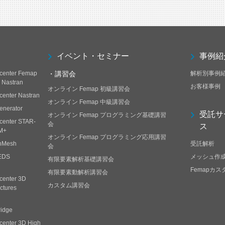
イベント・セミナー
事例紹
center Femap
・講習会
解析別事例
h Nastran
お客様事例
オンライン Femap 初級講習会
center Nastran
オンライン Femap 中級講習会
enerator
受託サ
オンライン Femap プログラミング基礎講習
center STAR-
会
ス
M+
オンライン Femap プログラミング応用講習
nMesh
受託解析
会
EDS
メッシュ作
有限要素解析基礎講習会
Femapカ
有限要素動解析講習会
center 3D
カスタム講習会
ctures
ridge
center 3D High