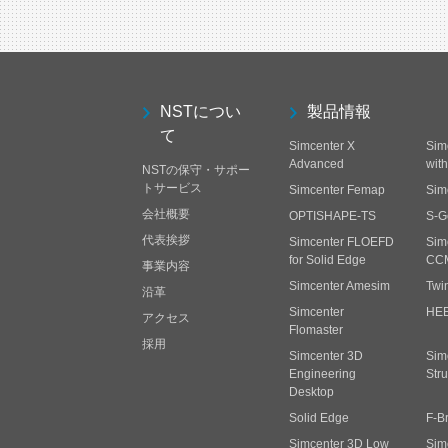
NSTについ
製品情報
て
Simcenter X
Sim
Advanced
wit
NSTの保守・サポー
トサービス
Simcenter Femap
Sim
会社概要
OPTISHAPE-TS
S-G
代表挨拶
Simcenter FLOEFD
Sim
for Solid Edge
CC
事業内容
Simcenter Amesim
Twi
沿革
Simcenter
HE
アクセス
Flomaster
採用
Simcenter 3D
Sim
Engineering
Stru
Desktop
Solid Edge
F-B
Simcenter 3D Low
Sim