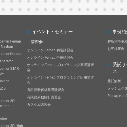
イベント・セミナー
事例紹
center Femap
・講習会
解析別事例
h Nastran
お客様事例
オンライン Femap 初級講習会
center Nastran
オンライン Femap 中級講習会
enerator
受託サ
オンライン Femap プログラミング基礎講習
center STAR-
会
ス
M+
オンライン Femap プログラミング応用講習
nMesh
受託解析
会
EDS
メッシュ作
有限要素解析基礎講習会
Femapカ
有限要素動解析講習会
center 3D
カスタム講習会
ctures
ridge
center 3D High