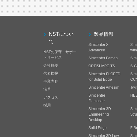
NSTについ
製品情報
て
Simcenter X
Sim
Advanced
wit
NSTの保守・サポー
トサービス
Simcenter Femap
Sim
会社概要
OPTISHAPE-TS
S-G
代表挨拶
Simcenter FLOEFD
Sim
for Solid Edge
CC
事業内容
Simcenter Amesim
Twi
沿革
Simcenter
HE
アクセス
Flomaster
採用
Simcenter 3D
Sim
Engineering
Stru
Desktop
Solid Edge
F-B
Simcenter 3D Low
Sim