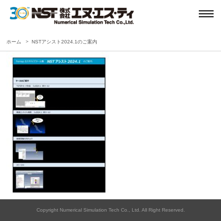
ホーム
NSTアシスト2024.1のご案内
Copyright Numerical Simulation Tech Co., Ltd. All Right Reserved.