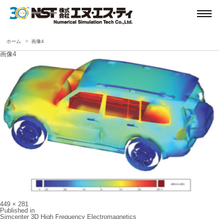
ホーム
画像4
画像4
Full
449 × 281
size
投
Published in
稿
Simcenter 3D High Frequency Electromagnetics