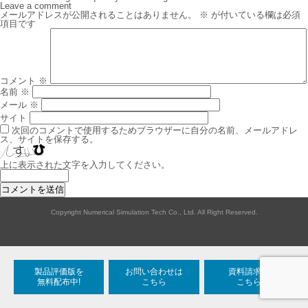
ナ
Leave a comment
ビ
メールアドレスが公開されることはありません。
※
が付いている欄は必須
ゲ
項目です
ー
シ
ョ
ン
コメント
※
名前
※
メール
※
サイト
次回のコメントで使用するためブラウザーに自分の名前、メールアドレ
ス、サイトを保存する。
上に表示された文字を入力してください。
Copyright Numerical Simulation Tech Co., Ltd. All Right Reserved.
製品評価版を
お問い合わせは
資料請求は
無料配布中!
こちら
こちら