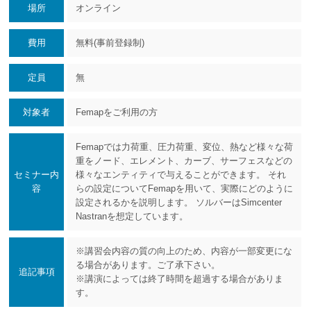
場所
オンライン
費用
無料(事前登録制)
定員
無
対象者
Femapをご利用の方
Femapでは力荷重、圧力荷重、変位、熱など様々な荷
重をノード、エレメント、カーブ、サーフェスなどの
セミナー内
様々なエンティティで与えることができます。 それ
容
らの設定についてFemapを用いて、実際にどのように
設定されるかを説明します。 ソルバーはSimcenter
Nastranを想定しています。
※講習会内容の質の向上のため、内容が一部変更にな
る場合があります。ご了承下さい。
追記事項
※講演によっては終了時間を超過する場合がありま
す。