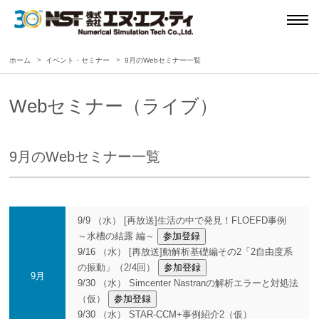
ホーム
イベント・セミナー
9月のWebセミナー一覧
Webセミナー（ライブ）
9月のWebセミナー一覧
9/9 （水） [再放送]生活の中で発見！FLOEFD事例
～水槽の結露 編～
参加登録
9/16 （水） [再放送]動解析基礎編その2「2自由度系
の振動」（2/4回）
参加登録
9月
9/30 （水） Simcenter Nastranの解析エラーと対処法
（仮）
参加登録
9/30 （水） STAR-CCM+事例紹介2（仮）