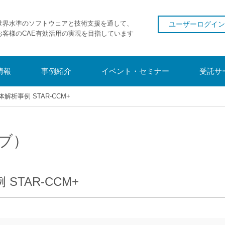
世界水準のソフトウェアと技術支援を通して、
ユーザーログイン
お客様のCAE有効活用の実現を目指しています
情報
事例紹介
イベント・セミナー
受託サ
析事例 STAR-CCM+
ブ）
TAR-CCM+