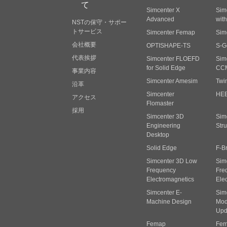
て
Simcenter X
Sim
Advanced
wit
NSTの保守・サポー
トサービス
Simcenter Femap
Sim
会社概要
OPTISHAPE-TS
S-G
代表挨拶
Simcenter FLOEFD
Sim
for Solid Edge
CC
事業内容
Simcenter Amesim
Twi
沿革
Simcenter
HE
アクセス
Flomaster
採用
Simcenter 3D
Sim
Engineering
Stru
Desktop
Solid Edge
F-B
Simcenter 3D Low
Sim
Frequency
Fre
Electromagnetics
Ele
Simcenter E-
Sim
Machine Design
Mode
Upd
Femap
Fem