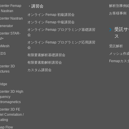
center Femap
・講習会
解析別事例
h Nastran
お客様事例
オンライン Femap 初級講習会
center Nastran
オンライン Femap 中級講習会
enerator
受託サ
オンライン Femap プログラミング基礎講習
center STAR-
会
ス
M+
オンライン Femap プログラミング応用講習
nMesh
受託解析
会
EDS
メッシュ作
有限要素解析基礎講習会
Femapカ
有限要素動解析講習会
center 3D
カスタム講習会
ctures
ridge
center 3D High
quency
ctromagnetics
center 3D FE
l Correlation /
ating
ap Flow