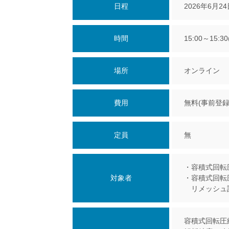
日程
2026年6月24
時間
15:00～15:3
場所
オンライン 
費用
無料(事前登録
定員
無
・容積式回転
対象者
・容積式回転
リメッシュ設
容積式回転圧