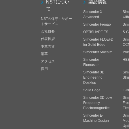
NSTについ
製品情報
て
Simcenter X
Sim
Advanced
wit
NSTの保守・サポー
トサービス
Simcenter Femap
Sim
会社概要
OPTISHAPE-TS
S-G
代表挨拶
Simcenter FLOEFD
Sim
for Solid Edge
CC
事業内容
Simcenter Amesim
Twi
沿革
Simcenter
HE
アクセス
Flomaster
採用
Simcenter 3D
Sim
Engineering
Stru
Desktop
Solid Edge
F-B
Simcenter 3D Low
Sim
Frequency
Fre
Electromagnetics
Ele
Simcenter E-
Sim
Machine Design
Mode
Upd