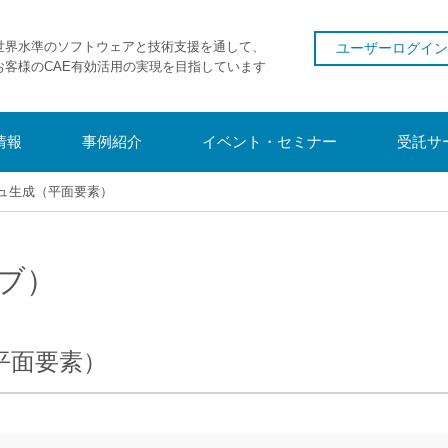
世界水準のソフトウェアと技術支援を通して、
ユーザーログイン
お客様のCAE有効活用の実現を目指しています
情報
事例紹介
イベント・セミナー
受託サ
ュ生成（平面要素）
ブ）
平面要素）