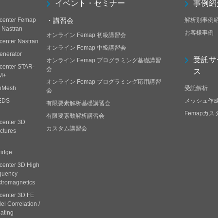
イベント・セミナー
事例紹
center Femap
・講習会
解析別事例
h Nastran
お客様事例
オンライン Femap 初級講習会
center Nastran
オンライン Femap 中級講習会
enerator
受託サ
オンライン Femap プログラミング基礎講習
center STAR-
会
ス
M+
オンライン Femap プログラミング応用講習
nMesh
受託解析
会
EDS
メッシュ作
有限要素解析基礎講習会
Femapカ
有限要素動解析講習会
center 3D
カスタム講習会
ctures
ridge
center 3D High
quency
ctromagnetics
center 3D FE
l Correlation /
ating