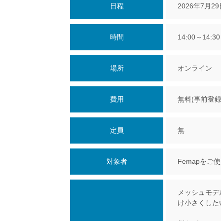
日程
2026年7月2
時間
14:00～14:
場所
オンライン 
費用
無料(事前登録
定員
無
対象者
Femapをご
メッシュモデ
け小さくした