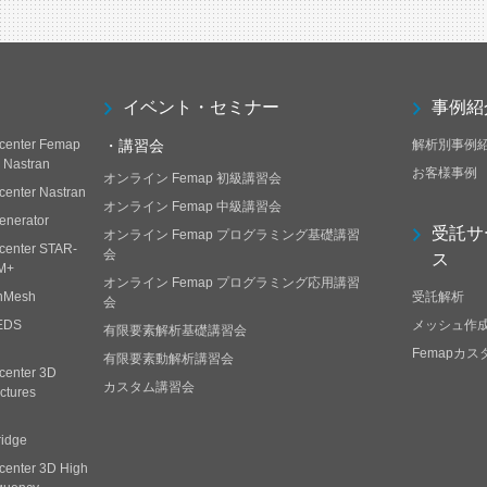
イベント・セミナー
事例紹
center Femap
・講習会
解析別事例
h Nastran
お客様事例
オンライン Femap 初級講習会
center Nastran
オンライン Femap 中級講習会
enerator
受託サ
オンライン Femap プログラミング基礎講習
center STAR-
会
ス
M+
オンライン Femap プログラミング応用講習
nMesh
受託解析
会
EDS
メッシュ作
有限要素解析基礎講習会
Femapカ
有限要素動解析講習会
center 3D
カスタム講習会
ctures
ridge
center 3D High