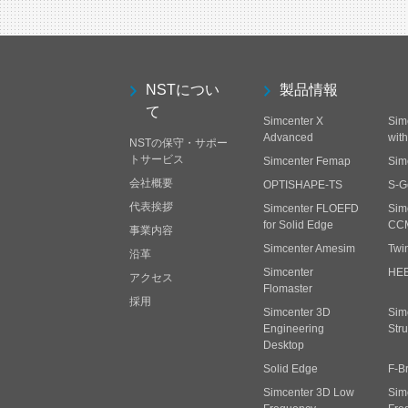
NSTについ
製品情報
て
Simcenter X
Sim
Advanced
wit
NSTの保守・サポー
トサービス
Simcenter Femap
Sim
会社概要
OPTISHAPE-TS
S-G
代表挨拶
Simcenter FLOEFD
Sim
for Solid Edge
CC
事業内容
Simcenter Amesim
Twi
沿革
Simcenter
HE
アクセス
Flomaster
採用
Simcenter 3D
Sim
Engineering
Stru
Desktop
Solid Edge
F-B
Simcenter 3D Low
Sim