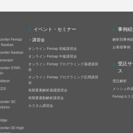
イベント・セミナー
事例紹
center Femap
・講習会
解析別事例
h Nastran
お客様事例
オンライン Femap 初級講習会
center Nastran
オンライン Femap 中級講習会
enerator
受託サ
オンライン Femap プログラミング基礎講習
center STAR-
会
ス
M+
オンライン Femap プログラミング応用講習
nMesh
受託解析
会
EDS
メッシュ作
有限要素解析基礎講習会
Femapカ
有限要素動解析講習会
center 3D
カスタム講習会
ctures
ridge
center 3D High