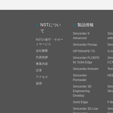
NSTについ
製品情報
て
Simcenter X
Sim
Advanced
wit
NSTの保守・サポー
トサービス
Simcenter Femap
Sim
会社概要
OPTISHAPE-TS
S-G
代表挨拶
Simcenter FLOEFD
Sim
for Solid Edge
CC
事業内容
Simcenter Amesim
Twi
沿革
Simcenter
HE
アクセス
Flomaster
採用
Simcenter 3D
Sim
Engineering
Stru
Desktop
Solid Edge
F-B
Simcenter 3D Low
Sim