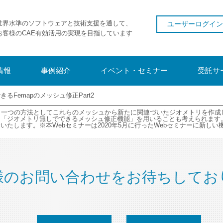
世界水準のソフトウェアと技術支援を通して、
ユーザーログイン
お客様のCAE有効活用の実現を目指しています
情報
事例紹介
イベント・セミナー
受託サ
るFemapのメッシュ修正Part2
際、一つの方法としてこれらのメッシュから新たに関連づいたジオメトリを作
「ジオメトリ無しでできるメッシュ修正機能」を用いることも考えられます。
たします。※本Webセミナーは2020年5月に行ったWebセミナーに新しい
様のお問い合わせをお待ちしてお