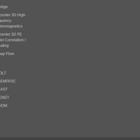
ridge
center 3D High
quency
ctromagnetics
center 3D FE
l Correlation /
ating
ap Flow
OLT
-EMFATIC
CAST
ENET
PiDM