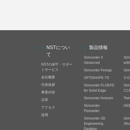
NSTについ
製品情報
て
Simcenter X
Sim
Advanced
wit
NSTの保守・サポー
トサービス
Simcenter Femap
Sim
会社概要
OPTISHAPE-TS
S-G
代表挨拶
Simcenter FLOEFD
Sim
for Solid Edge
CC
事業内容
Simcenter Amesim
Twi
沿革
Simcenter
HE
アクセス
Flomaster
採用
Simcenter 3D
Sim
Engineering
Stru
Desktop