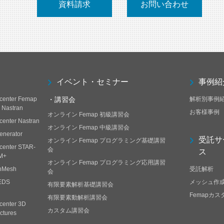
資料請求
お問い合わせ
イベント・セミナー
事例紹
center Femap
・講習会
解析別事例
h Nastran
お客様事例
オンライン Femap 初級講習会
center Nastran
オンライン Femap 中級講習会
enerator
受託サ
オンライン Femap プログラミング基礎講習
center STAR-
会
ス
M+
オンライン Femap プログラミング応用講習
nMesh
受託解析
会
EDS
メッシュ作
有限要素解析基礎講習会
Femapカ
有限要素動解析講習会
center 3D
カスタム講習会
ctures