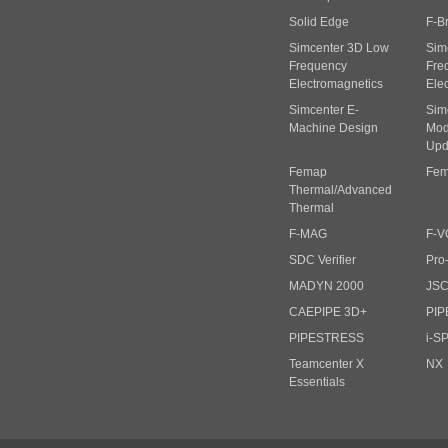
Solid Edge
F-B
Simcenter 3D Low
Sim
Frequency
Fre
Electromagnetics
Ele
Simcenter E-
Sim
Machine Design
Mode
Upd
Femap
Fem
Thermal/Advanced
Thermal
F-MAG
F-V
SDC Verifier
Pro
MADYN 2000
JS
CAEPIPE 3D+
PIP
PIPESTRESS
i-S
Teamcenter X
NX
Essentials