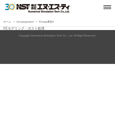
ホーム
Uncategorized
Femap裏技4
FEモデリング・ポスト処理
Copyright Numerical Simulation Tech Co., Ltd. All Right Reserved.