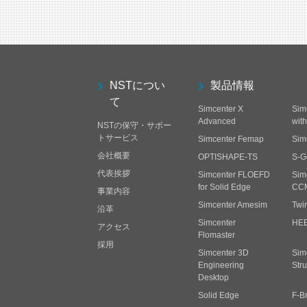
NSTについ
製品情報
て
Simcenter X
Sim
Advanced
wit
NSTの保守・サポー
トサービス
Simcenter Femap
Sim
会社概要
OPTISHAPE-TS
S-G
代表挨拶
Simcenter FLOEFD
Sim
for Solid Edge
CC
事業内容
Simcenter Amesim
Twi
沿革
Simcenter
HE
アクセス
Flomaster
採用
Simcenter 3D
Sim
Engineering
Stru
Desktop
Solid Edge
F-B