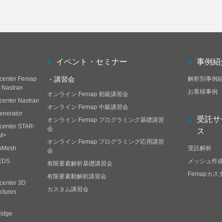
イベント・セミナー
事例紹
center Femap
・講習会
解析別事例
h Nastran
お客様事例
オンライン Femap 初級講習会
center Nastran
オンライン Femap 中級講習会
enerator
受託サ
オンライン Femap プログラミング基礎講習
center STAR-
会
ス
M+
オンライン Femap プログラミング応用講習
nMesh
受託解析
会
EDS
メッシュ作
有限要素解析基礎講習会
Femapカ
有限要素動解析講習会
center 3D
カスタム講習会
ctures
ridge