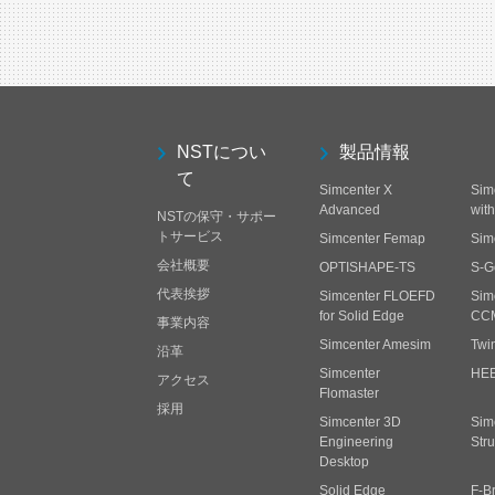
NSTについ
製品情報
て
Simcenter X
Sim
Advanced
wit
NSTの保守・サポー
トサービス
Simcenter Femap
Sim
会社概要
OPTISHAPE-TS
S-G
代表挨拶
Simcenter FLOEFD
Sim
for Solid Edge
CC
事業内容
Simcenter Amesim
Twi
沿革
Simcenter
HE
アクセス
Flomaster
採用
Simcenter 3D
Sim
Engineering
Stru
Desktop
Solid Edge
F-B