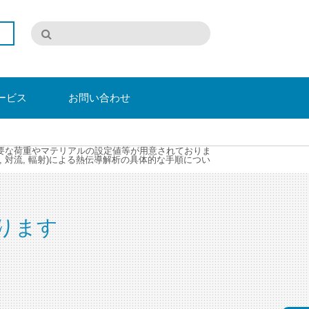
ービス
お問い合わせ
に必要な荷重やマテリアルの設定値等が用意されておりま
 対流, 輻射)による熱伝導解析の具体的な手順につい
ります