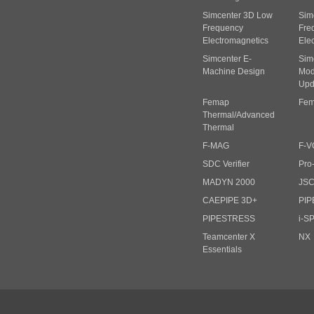
Simcenter 3D Low
Sim
Frequency
Fre
Electromagnetics
Ele
Simcenter E-
Sim
Machine Design
Mode
Upd
Femap
Fem
Thermal/Advanced
Thermal
F-MAG
F-V
SDC Verifier
Pro
MADYN 2000
JS
CAEPIPE 3D+
PIP
PIPESTRESS
i-S
Teamcenter X
NX
Essentials