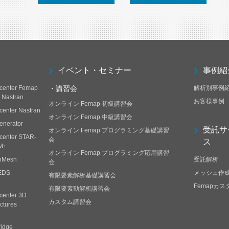
イベント・セミナー
事例紹
center Femap
・講習会
解析別事例
h Nastran
お客様事例
オンライン Femap 初級講習会
center Nastran
オンライン Femap 中級講習会
enerator
受託サ
オンライン Femap プログラミング基礎講習
center STAR-
会
ス
M+
オンライン Femap プログラミング応用講習
nMesh
受託解析
会
EDS
メッシュ作
有限要素解析基礎講習会
Femapカ
有限要素動解析講習会
center 3D
カスタム講習会
ctures
ridge