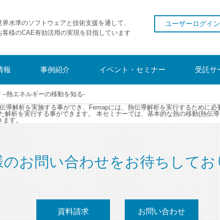
世界水準のソフトウェアと技術支援を通して、
ユーザーログイン
お客様のCAE有効活用の実現を目指しています
情報
事例紹介
イベント・セミナー
受託サ
析 –熱エネルギーの移動を知る-
、熱伝導解析を実施する事ができ、Femapには、熱伝導解析を実行するため
解析を実行する事ができます。 本セミナーでは、基本的な熱の移動(熱伝導,
きます。
様のお問い合わせをお待ちしてお
資料請求
お問い合わせ