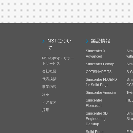
NSTについ
製品情報
て
Simcenter X
Sim
Advanced
wit
NSTの保守・サポー
トサービス
Simcenter Femap
Sim
会社概要
OPTISHAPE-TS
S-G
代表挨拶
Simcenter FLOEFD
Sim
for Solid Edge
CC
事業内容
Simcenter Amesim
Twi
沿革
Simcenter
HE
アクセス
Flomaster
採用
Simcenter 3D
Sim
Engineering
Stru
Desktop
Solid Edge
F-B