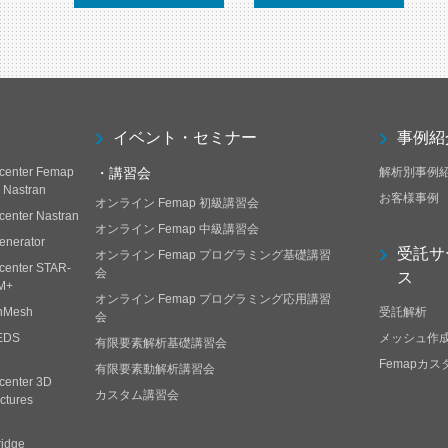
イベント・セミナー
事例紹
center Femap
・講習会
解析別事例
h Nastran
お客様事例
オンライン Femap 初級講習会
center Nastran
オンライン Femap 中級講習会
enerator
受託サ
オンライン Femap プログラミング基礎講習
center STAR-
会
ス
M+
オンライン Femap プログラミング応用講習
nMesh
受託解析
会
EDS
メッシュ作
有限要素解析基礎講習会
Femapカ
有限要素動解析講習会
center 3D
カスタム講習会
ctures
ridge