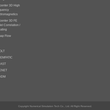
center 3D High
quency
ctromagnetics
center 3D FE
l Correlation /
ating
ap Flow
OLT
-EMFATIC
CAST
ENET
PiDM
Copyright Numerical Simulation Tech Co., Ltd. All Right Reserved.