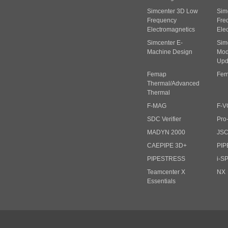
Simcenter 3D Low
Sim
Frequency
Fre
Electromagnetics
Ele
Simcenter E-
Sim
Machine Design
Mode
Upd
Femap
Fem
Thermal/Advanced
Thermal
F-MAG
F-V
SDC Verifier
Pro
MADYN 2000
JS
CAEPIPE 3D+
PIP
PIPESTRESS
i-S
Teamcenter X
NX
Essentials