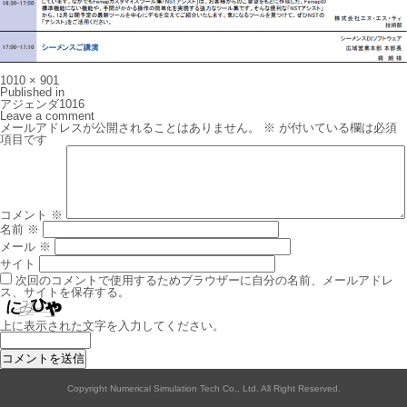
Full
1010 × 901
size
投
Published in
稿
アジェンダ1016
ナ
Leave a comment
ビ
メールアドレスが公開されることはありません。
※
が付いている欄は必須
ゲ
項目です
ー
シ
ョ
ン
コメント
※
名前
※
メール
※
サイト
次回のコメントで使用するためブラウザーに自分の名前、メールアドレ
ス、サイトを保存する。
上に表示された文字を入力してください。
Copyright Numerical Simulation Tech Co., Ltd. All Right Reserved.