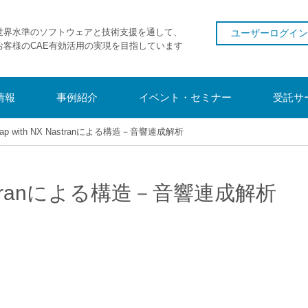
世界水準のソフトウェアと技術支援を通して、
ユーザーログイン
お客様のCAE有効活用の実現を目指しています
情報
事例紹介
イベント・セミナー
受託サ
ap with NX Nastranによる構造－音響連成解析
 Nastranによる構造－音響連成解析