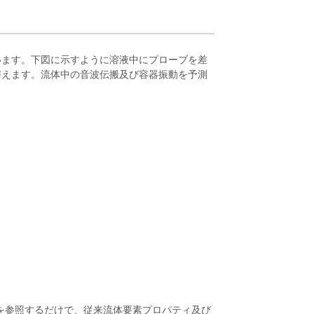
います。下図に示すように溶液中にプローブを差
与えます。流体中の音波伝搬及び容器振動を予測
T10を参照するだけで、従来流体要素プロパティ及び