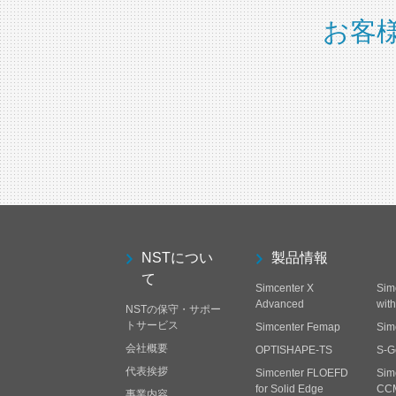
お客
NSTについ
製品情報
て
Simcenter X
Sim
Advanced
wit
NSTの保守・サポー
トサービス
Simcenter Femap
Sim
会社概要
OPTISHAPE-TS
S-G
代表挨拶
Simcenter FLOEFD
Sim
for Solid Edge
CC
事業内容