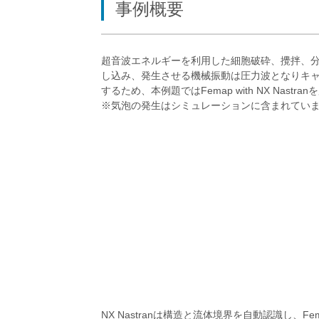
事例概要
超音波エネルギーを利用した細胞破砕、攪拌、
し込み、発生させる機械振動は圧力波となりキ
するため、本例題ではFemap with NX Nas
※気泡の発生はシミュレーションに含まれてい
NX Nastranは構造と流体境界を自動認識し、