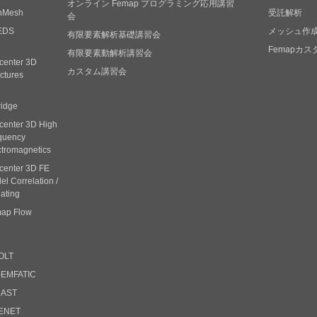
オンライン Femap プログラミング応用講習
nMesh
受託解析
会
EDS
メッシュ作
有限要素解析基礎講習会
Femapカ
有限要素動解析講習会
center 3D
カスタム講習会
ctures
ridge
center 3D High
quency
ctromagnetics
center 3D FE
l Correlation /
ating
ap Flow
OLT
-EMFATIC
CAST
ENET