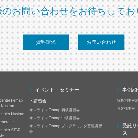
様のお問い合わせをお待ちしてお
資料請求
お問い合わせ
イベント・セミナー
事例紹
center Femap
・講習会
解析別事例
h Nastran
お客様事例
オンライン Femap 初級講習会
center Nastran
オンライン Femap 中級講習会
enerator
受託サ
オンライン Femap プログラミング基礎講習
center STAR-
会
ス
M+