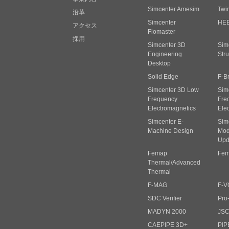
Simcenter Amesim
Twi
沿革
Simcenter
HE
アクセス
Flomaster
採用
Simcenter 3D
Sim
Engineering
Stru
Desktop
Solid Edge
F-B
Simcenter 3D Low
Sim
Frequency
Fre
Electromagnetics
Ele
Simcenter E-
Sim
Machine Design
Mode
Upd
Femap
Fem
Thermal/Advanced
Thermal
F-MAG
F-V
SDC Verifier
Pro
MADYN 2000
JS
CAEPIPE 3D+
PIP