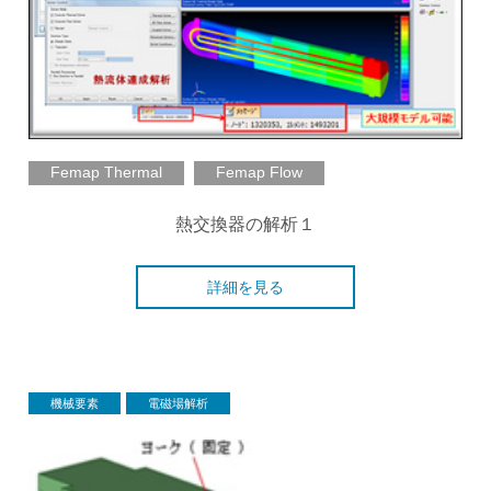
Femap Thermal
Femap Flow
熱交換器の解析１
詳細を見る
機械要素
電磁場解析