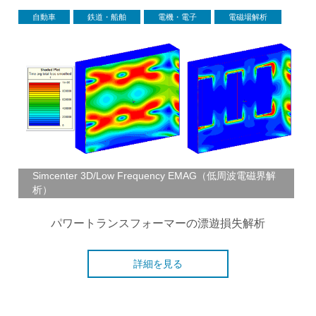
自動車
鉄道・船舶
電機・電子
電磁場解析
Simcenter 3D/Low Frequency EMAG（低周波電磁界解
析）
パワートランスフォーマーの漂遊損失解析
詳細を見る