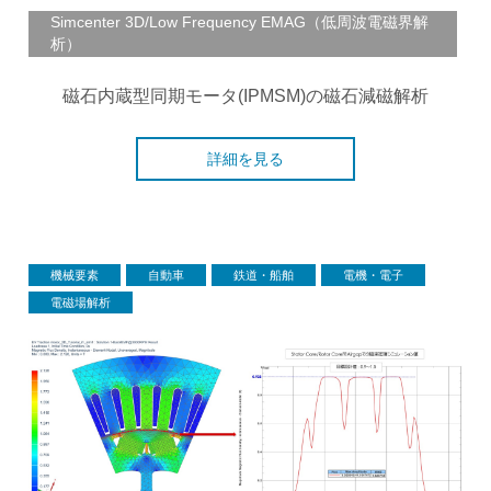
Simcenter 3D/Low Frequency EMAG（低周波電磁界解
析）
磁石内蔵型同期モータ(IPMSM)の磁石減磁解析
詳細を見る
機械要素
自動車
鉄道・船舶
電機・電子
電磁場解析