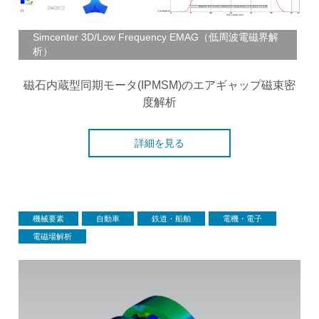
Simcenter 3D/Low Frequency EMAG（低周波電磁界解
析）
磁石内蔵型同期モータ(IPMSM)のエアギャップ磁束密
度解析
詳細を見る
機械要素
自動車
鉄道・船舶
電機・電子
電磁場解析