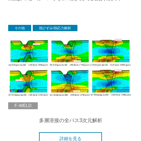
その他
熱ひずみ/熱応力解析
F-WELD
多層溶接の全パス3次元解析
詳細を見る