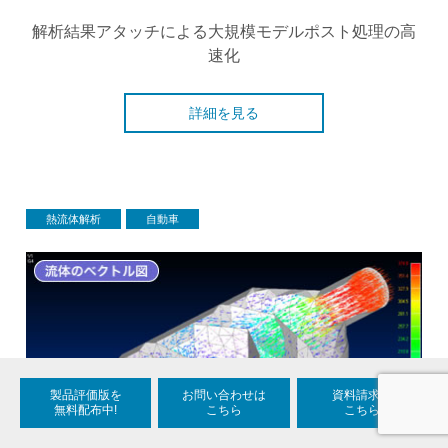
解析結果アタッチによる大規模モデルポスト処理の高
速化
詳細を見る
熱流体解析
自動車
製品評価版を
お問い合わせは
資料請求は
無料配布中!
こちら
こちら