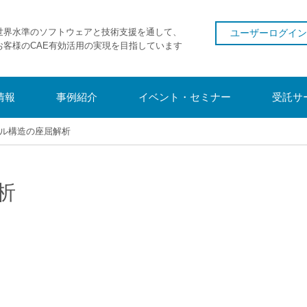
世界水準のソフトウェアと技術支援を通して、
ユーザーログイン
お客様のCAE有効活用の実現を目指しています
情報
事例紹介
イベント・セミナー
受託サ
ル構造の座屈解析
析