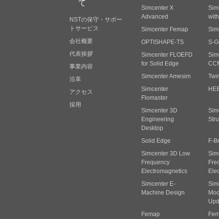
て
Simcenter X
Sim
Advanced
wit
NSTの保守・サポー
トサービス
Simcenter Femap
Sim
会社概要
OPTISHAPE-TS
S-G
代表挨拶
Simcenter FLOEFD
Sim
for Solid Edge
CC
事業内容
Simcenter Amesim
Twi
沿革
Simcenter
HE
アクセス
Flomaster
採用
Simcenter 3D
Sim
Engineering
Stru
Desktop
Solid Edge
F-B
Simcenter 3D Low
Sim
Frequency
Fre
Electromagnetics
Ele
Simcenter E-
Sim
Machine Design
Mode
Upd
Femap
Fem