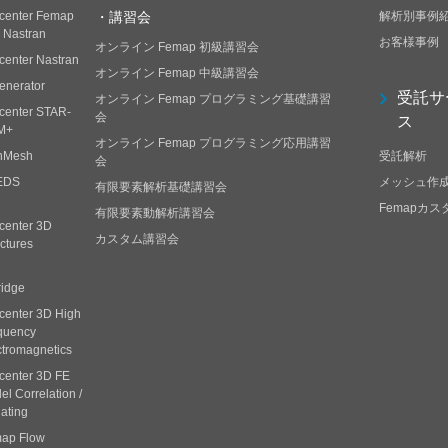
center Femap
・講習会
解析別事例
h Nastran
お客様事例
オンライン Femap 初級講習会
center Nastran
オンライン Femap 中級講習会
enerator
受託サ
オンライン Femap プログラミング基礎講習
center STAR-
会
ス
M+
オンライン Femap プログラミング応用講習
nMesh
受託解析
会
EDS
メッシュ作
有限要素解析基礎講習会
Femapカ
有限要素動解析講習会
center 3D
カスタム講習会
ctures
ridge
center 3D High
quency
ctromagnetics
center 3D FE
l Correlation /
ating
ap Flow