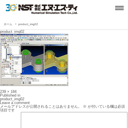
ホーム
product_img02
product_img02
Full
239 × 184
size
投
Published in
稿
product_img02
ナ
Leave a comment
ビ
メールアドレスが公開されることはありません。
※
が付いている欄は必須
ゲ
項目です
ー
シ
ョ
ン