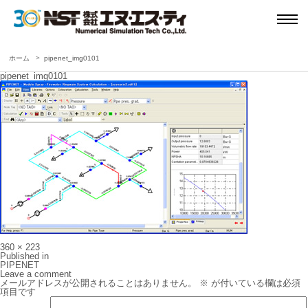
ホーム
pipenet_img0101
pipenet_img0101
Full
360 × 223
size
投
Published in
稿
PIPENET
ナ
Leave a comment
ビ
メールアドレスが公開されることはありません。
※
が付いている欄は必須
ゲ
項目です
ー