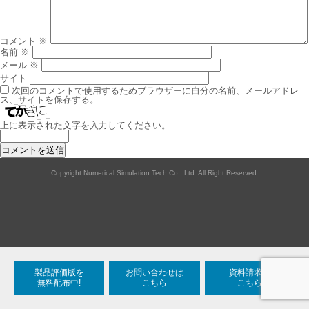
シ
ョ
ン
コメント
※
名前
※
メール
※
サイト
次回のコメントで使用するためブラウザーに自分の名前、メールアドレ
ス、サイトを保存する。
上に表示された文字を入力してください。
Copyright Numerical Simulation Tech Co., Ltd. All Right Reserved.
製品評価版を
お問い合わせは
資料請求は
無料配布中!
こちら
こちら