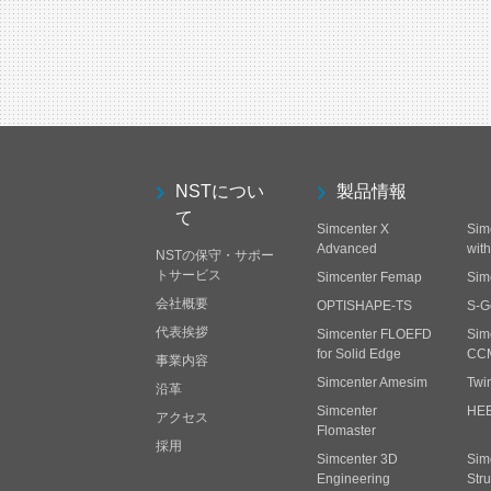
NSTについ
製品情報
て
Simcenter X
Sim
Advanced
wit
NSTの保守・サポー
トサービス
Simcenter Femap
Sim
会社概要
OPTISHAPE-TS
S-G
代表挨拶
Simcenter FLOEFD
Sim
for Solid Edge
CC
事業内容
Simcenter Amesim
Twi
沿革
Simcenter
HE
アクセス
Flomaster
採用
Simcenter 3D
Sim
Engineering
Stru