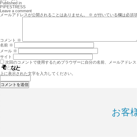
size
投
Published in
稿
PIPESTRESS
ナ
Leave a comment
ビ
メールアドレスが公開されることはありません。
※
が付いている欄は必須
ゲ
ー
シ
ョ
ン
コメント
※
名前
※
メール
※
サイト
次回のコメントで使用するためブラウザーに自分の名前、メールアドレス
上に表示された文字を入力してください。
お客