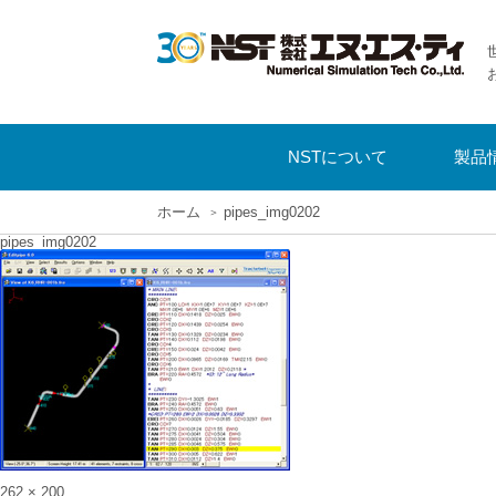
NSTについて
製品
ホーム
pipes_img0202
pipes_img0202
Full
262 × 200