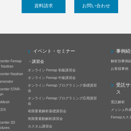
資料請求
お問い合わせ
イベント・セミナー
事例紹
center Femap
・講習会
解析別事例
h Nastran
お客様事例
オンライン Femap 初級講習会
center Nastran
オンライン Femap 中級講習会
enerator
受託サ
オンライン Femap プログラミング基礎講習
center STAR-
会
ス
M+
オンライン Femap プログラミング応用講習
nMesh
受託解析
会
EDS
メッシュ作
有限要素解析基礎講習会
Femapカ
有限要素動解析講習会
center 3D
カスタム講習会
ctures