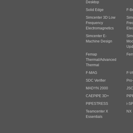
Desktop
Solid Edge
F-B
Simcenter 3D Low
Sim
Frequency
Fre
Electromagnetics
Ele
Simcenter E-
Sim
Machine Design
Mode
Upd
Femap
Fem
Thermal/Advanced
Thermal
F-MAG
F-V
SDC Verifier
Pro
MADYN 2000
JS
CAEPIPE 3D+
PIP
PIPESTRESS
i-S
Teamcenter X
NX
Essentials