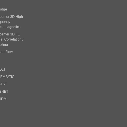
ridge
center 3D High
quency
ctromagnetics
center 3D FE
l Correlation /
ating
ap Flow
OLT
-EMFATIC
CAST
ENET
PiDM