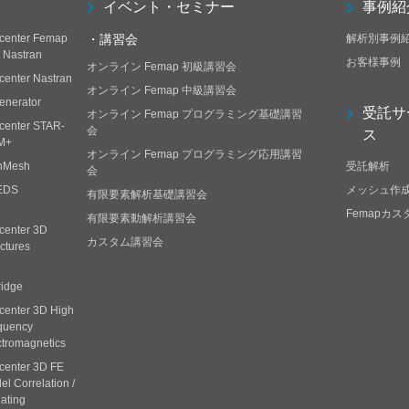
イベント・セミナー
事例紹
center Femap
・講習会
解析別事例
h Nastran
お客様事例
オンライン Femap 初級講習会
center Nastran
オンライン Femap 中級講習会
enerator
受託サ
オンライン Femap プログラミング基礎講習
center STAR-
会
ス
M+
オンライン Femap プログラミング応用講習
nMesh
受託解析
会
EDS
メッシュ作
有限要素解析基礎講習会
Femapカ
有限要素動解析講習会
center 3D
カスタム講習会
ctures
ridge
center 3D High
quency
ctromagnetics
center 3D FE
l Correlation /
ating