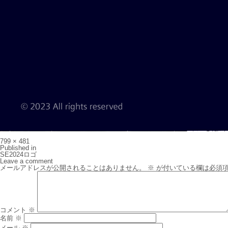
Full
799 × 481
size
投
Published in
稿
SE2024ロゴ
ナ
Leave a comment
ビ
メールアドレスが公開されることはありません。
※
が付いている欄は必須
ゲ
ー
シ
ョ
ン
コメント
※
名前
※
メール
※