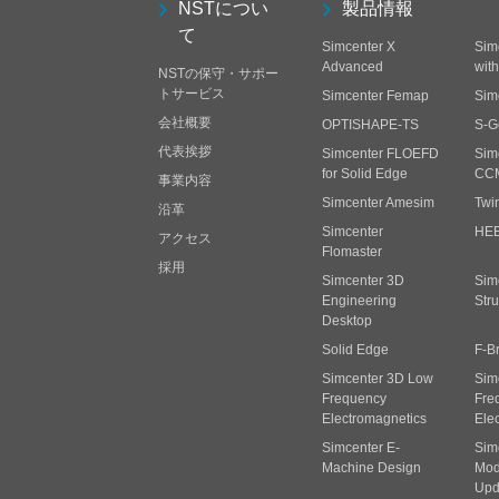
NSTについ
製品情報
て
Simcenter X
Sim
Advanced
wit
NSTの保守・サポー
トサービス
Simcenter Femap
Sim
会社概要
OPTISHAPE-TS
S-G
代表挨拶
Simcenter FLOEFD
Sim
for Solid Edge
CC
事業内容
Simcenter Amesim
Twi
沿革
Simcenter
HE
アクセス
Flomaster
採用
Simcenter 3D
Sim
Engineering
Stru
Desktop
Solid Edge
F-B
Simcenter 3D Low
Sim
Frequency
Fre
Electromagnetics
Ele
Simcenter E-
Sim
Machine Design
Mode
Upd