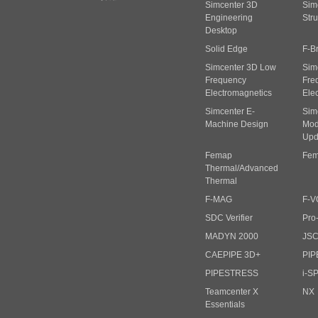
Simcenter 3D
Sim
Engineering
Stru
Desktop
Solid Edge
F-B
Simcenter 3D Low
Sim
Frequency
Fre
Electromagnetics
Ele
Simcenter E-
Sim
Machine Design
Mode
Upd
Femap
Fem
Thermal/Advanced
Thermal
F-MAG
F-V
SDC Verifier
Pro
MADYN 2000
JS
CAEPIPE 3D+
PIP
PIPESTRESS
i-S
Teamcenter X
NX
Essentials