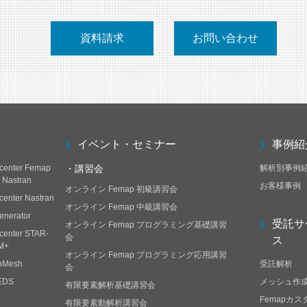
資料請求
お問い合わせ
イベント・セミナー
事例紹
center Femap
・講習会
解析別事例
h Nastran
お客様事例
オンライン Femap 初級講習会
center Nastran
オンライン Femap 中級講習会
enerator
受託サ
オンライン Femap プログラミング基礎講習
center STAR-
会
ス
M+
オンライン Femap プログラミング応用講習
nMesh
受託解析
会
EDS
メッシュ作
有限要素解析基礎講習会
Femapカ
有限要素動解析講習会