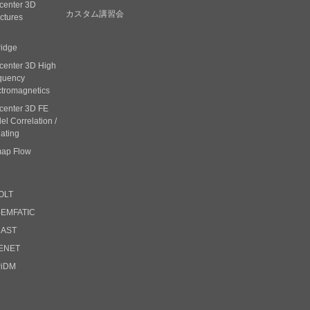
center 3D
カスタム講習会
ctures
ridge
center 3D High
quency
ctromagnetics
center 3D FE
l Correlation /
ating
ap Flow
OLT
-EMFATIC
CAST
ENET
PiDM