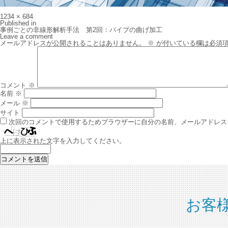
Full
1234 × 684
size
投
Published in
稿
事例ごとの非線形解析手法 第2回：パイプの曲げ加工
ナ
Leave a comment
ビ
メールアドレスが公開されることはありません。
※
が付いている欄は必須
ゲ
ー
シ
ョ
ン
コメント
※
名前
※
メール
※
サイト
次回のコメントで使用するためブラウザーに自分の名前、メールアドレス
上に表示された文字を入力してください。
お客