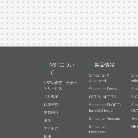
NSTについ
製品情報
て
Simcenter X
Sim
Advanced
wit
NSTの保守・サポー
トサービス
Simcenter Femap
Sim
会社概要
OPTISHAPE-TS
S-G
代表挨拶
Simcenter FLOEFD
Sim
for Solid Edge
CC
事業内容
Simcenter Amesim
Twi
沿革
Simcenter
HE
アクセス
Flomaster
採用