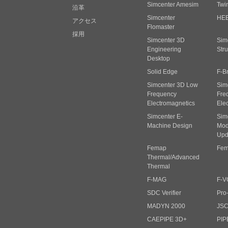
Simcenter Amesim
Twi
沿革
Simcenter
HE
アクセス
Flomaster
採用
Simcenter 3D
Sim
Engineering
Stru
Desktop
Solid Edge
F-B
Simcenter 3D Low
Sim
Frequency
Fre
Electromagnetics
Ele
Simcenter E-
Sim
Machine Design
Mode
Upd
Femap
Fem
Thermal/Advanced
Thermal
F-MAG
F-V
SDC Verifier
Pro
MADYN 2000
JS
CAEPIPE 3D+
PIP