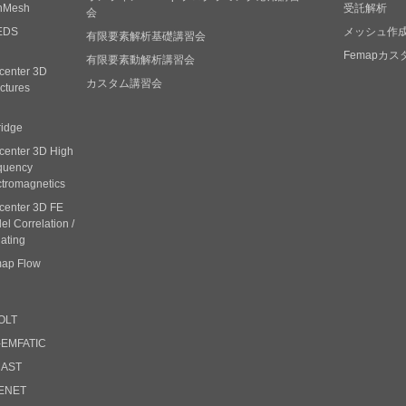
nMesh
受託解析
会
EDS
メッシュ作
有限要素解析基礎講習会
Femapカ
有限要素動解析講習会
center 3D
カスタム講習会
ctures
ridge
center 3D High
quency
ctromagnetics
center 3D FE
l Correlation /
ating
ap Flow
OLT
-EMFATIC
CAST
ENET