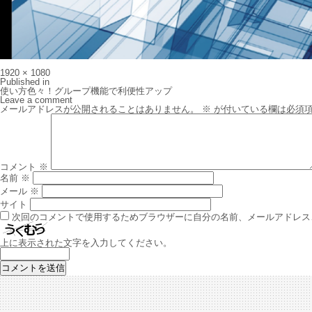
Full
1920 × 1080
size
投
Published in
稿
使い方色々！グループ機能で利便性アップ
ナ
Leave a comment
ビ
メールアドレスが公開されることはありません。
※
が付いている欄は必須
ゲ
ー
シ
ョ
ン
コメント
※
名前
※
メール
※
サイト
次回のコメントで使用するためブラウザーに自分の名前、メールアドレス
上に表示された文字を入力してください。