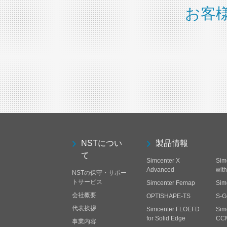
お客
NSTについ
製品情報
て
Simcenter X
Sim
Advanced
wit
NSTの保守・サポー
トサービス
Simcenter Femap
Sim
会社概要
OPTISHAPE-TS
S-G
代表挨拶
Simcenter FLOEFD
Sim
for Solid Edge
CC
事業内容