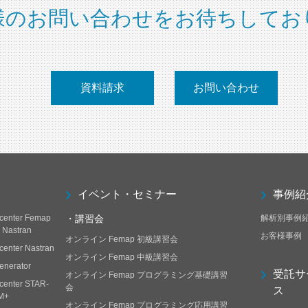
様のお問い合わせをお待ちしてお
資料請求
お問い合わせ
イベント・セミナー
事例紹
center Femap
・講習会
解析別事例
h Nastran
お客様事例
オンライン Femap 初級講習会
center Nastran
オンライン Femap 中級講習会
enerator
受託サ
オンライン Femap プログラミング基礎講習
center STAR-
会
ス
M+
オンライン Femap プログラミング応用講習