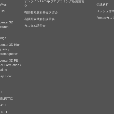
オンライン Femap プログラミング応用講習
nMesh
受託解析
会
EDS
メッシュ作
有限要素解析基礎講習会
Femapカ
有限要素動解析講習会
center 3D
カスタム講習会
ctures
ridge
center 3D High
quency
ctromagnetics
center 3D FE
l Correlation /
ating
ap Flow
OLT
-EMFATIC
CAST
ENET