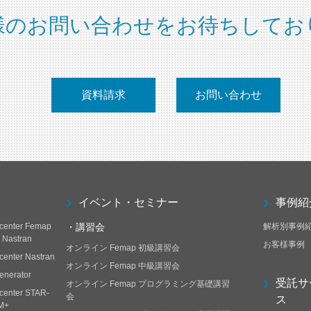
様のお問い合わせをお待ちしてお
資料請求
お問い合わせ
イベント・セミナー
事例紹
center Femap
・講習会
解析別事例
h Nastran
お客様事例
オンライン Femap 初級講習会
center Nastran
オンライン Femap 中級講習会
enerator
受託サ
オンライン Femap プログラミング基礎講習
center STAR-
会
ス
M+