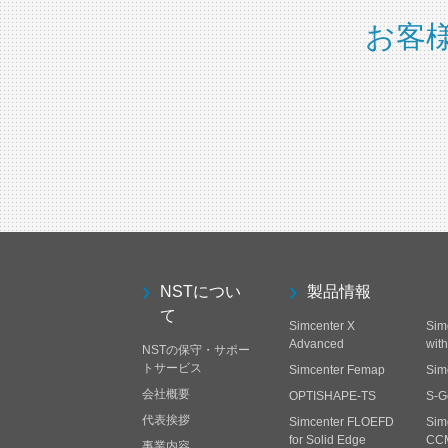
お客
NSTについ
製品情報
て
Simcenter X
Sim
Advanced
wit
NSTの保守・サポー
トサービス
Simcenter Femap
Sim
会社概要
OPTISHAPE-TS
S-G
代表挨拶
Simcenter FLOEFD
Sim
for Solid Edge
CC
事業内容