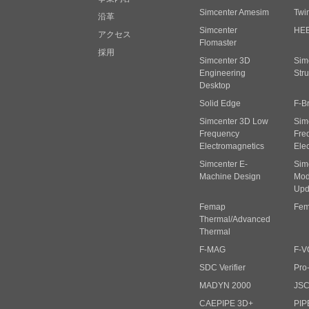
Simcenter Amesim
Twi
沿革
Simcenter
HE
アクセス
Flomaster
採用
Simcenter 3D
Sim
Engineering
Stru
Desktop
Solid Edge
F-B
Simcenter 3D Low
Sim
Frequency
Fre
Electromagnetics
Ele
Simcenter E-
Sim
Machine Design
Mode
Upd
Femap
Fem
Thermal/Advanced
Thermal
F-MAG
F-V
SDC Verifier
Pro
MADYN 2000
JS
CAEPIPE 3D+
PIP