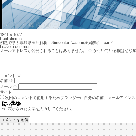
Full
1891 × 1077
size
投
Published in
稿
例題で学ぶ非線形座屈解析 Simcenter Nastran座屈解析 part2
ナ
Leave a comment
ビ
メールアドレスが公開されることはありません。
※
が付いている欄は必須
ゲ
ー
シ
ョ
ン
コメント
※
名前
※
メール
※
サイト
次回のコメントで使用するためブラウザーに自分の名前、メールアドレス
上に表示された文字を入力してください。