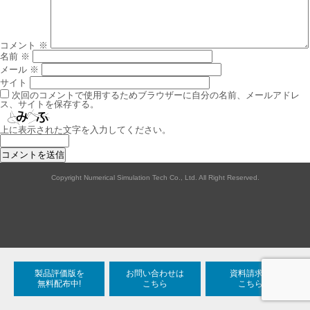
シ
ョ
ン
コメント
※
名前
※
メール
※
サイト
次回のコメントで使用するためブラウザーに自分の名前、メールアドレ
ス、サイトを保存する。
上に表示された文字を入力してください。
Copyright Numerical Simulation Tech Co., Ltd. All Right Reserved.
製品評価版を
お問い合わせは
資料請求は
無料配布中!
こちら
こちら