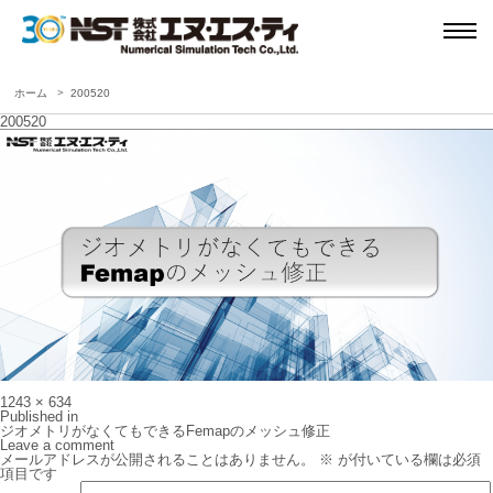
ホーム
200520
200520
Full
1243 × 634
size
投
Published in
稿
ジオメトリがなくてもできるFemapのメッシュ修正
ナ
Leave a comment
ビ
メールアドレスが公開されることはありません。
※
が付いている欄は必須
ゲ
項目です
ー