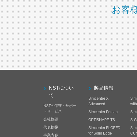
お客
NSTについ
製品情報
て
Simcenter X
Sim
Advanced
wit
NSTの保守・サポー
トサービス
Simcenter Femap
Sim
会社概要
OPTISHAPE-TS
S-G
代表挨拶
Simcenter FLOEFD
Sim
for Solid Edge
CC
事業内容