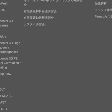
オンライン Femap プログラミング応用講習
nMesh
受託解析
会
EDS
メッシュ作
有限要素解析基礎講習会
Femapカ
有限要素動解析講習会
center 3D
カスタム講習会
ctures
ridge
center 3D High
quency
ctromagnetics
center 3D FE
l Correlation /
ating
ap Flow
OLT
-EMFATIC
CAST
ENET