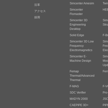
Simcenter Amesim
Twi
沿革
Simcenter
HE
アクセス
Flomaster
採用
Simcenter 3D
Sim
Engineering
Stru
Desktop
Solid Edge
F-B
Simcenter 3D Low
Sim
Frequency
Fre
Electromagnetics
Ele
Simcenter E-
Sim
Machine Design
Mode
Upd
Femap
Fem
Thermal/Advanced
Thermal
F-MAG
F-V
SDC Verifier
Pro
MADYN 2000
JS
CAEPIPE 3D+
PIP