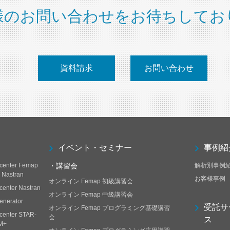
様のお問い合わせをお待ちしてお
資料請求
お問い合わせ
イベント・セミナー
事例紹
center Femap
・講習会
解析別事例
h Nastran
お客様事例
オンライン Femap 初級講習会
center Nastran
オンライン Femap 中級講習会
enerator
受託サ
オンライン Femap プログラミング基礎講習
center STAR-
会
ス
M+