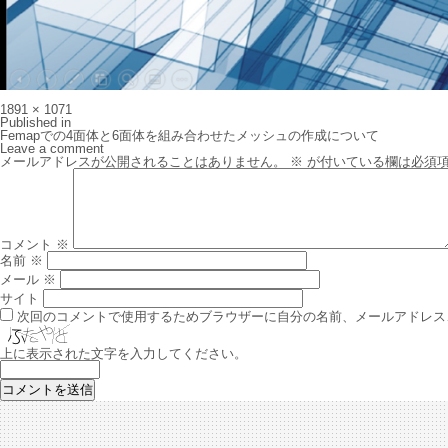
Full
1891 × 1071
size
投
Published in
稿
Femapでの4面体と6面体を組み合わせたメッシュの作成について
ナ
Leave a comment
ビ
メールアドレスが公開されることはありません。
※
が付いている欄は必須
ゲ
ー
シ
ョ
ン
コメント
※
名前
※
メール
※
サイト
次回のコメントで使用するためブラウザーに自分の名前、メールアドレス
上に表示された文字を入力してください。