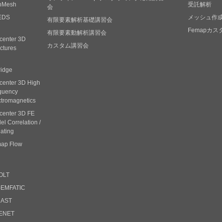
nMesh
受託解析
会
EDS
メッシュ作
有限要素解析基礎講習会
Femapカ
有限要素動解析講習会
center 3D
カスタム講習会
ctures
ridge
center 3D High
quency
ctromagnetics
center 3D FE
l Correlation /
ating
ap Flow
OLT
-EMFATIC
CAST
ENET