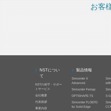
お客
NSTについ
製品情報
て
Simcenter X
Sim
Advanced
wit
NSTの保守・サポー
トサービス
Simcenter Femap
Sim
会社概要
OPTISHAPE-TS
S-G
代表挨拶
Simcenter FLOEFD
Sim
for Solid Edge
CC
事業内容