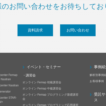
様のお問い合わせをお待ちしてお
資料請求
お問い合わせ
イベント・セミナー
事例紹
center Femap
・講習会
解析別事例
h Nastran
お客様事例
オンライン Femap 初級講習会
center Nastran
オンライン Femap 中級講習会
enerator
受託サ
オンライン Femap プログラミング基礎講習
center STAR-
会
ス
M+
オンライン Femap プログラミング応用講習