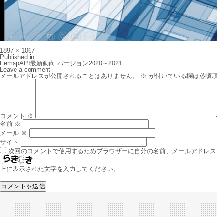
Full
1897 × 1067
size
投
Published in
稿
FemapAPI最新動向 バージョン2020～2021
ナ
Leave a comment
ビ
メールアドレスが公開されることはありません。
※
が付いている欄は必須
ゲ
ー
シ
ョ
ン
コメント
※
名前
※
メール
※
サイト
次回のコメントで使用するためブラウザーに自分の名前、メールアドレス
上に表示された文字を入力してください。