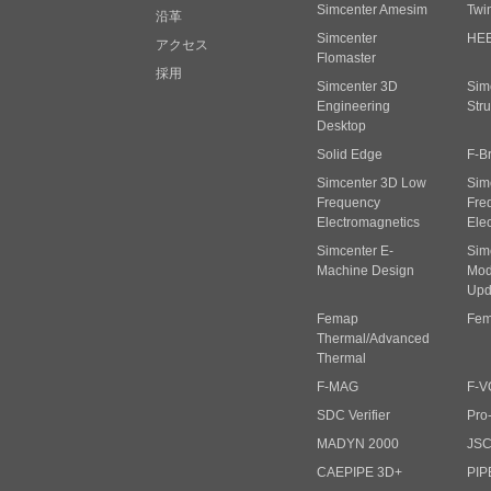
Simcenter Amesim
Twi
沿革
Simcenter
HE
アクセス
Flomaster
採用
Simcenter 3D
Sim
Engineering
Stru
Desktop
Solid Edge
F-B
Simcenter 3D Low
Sim
Frequency
Fre
Electromagnetics
Ele
Simcenter E-
Sim
Machine Design
Mode
Upd
Femap
Fem
Thermal/Advanced
Thermal
F-MAG
F-V
SDC Verifier
Pro
MADYN 2000
JS
CAEPIPE 3D+
PIP