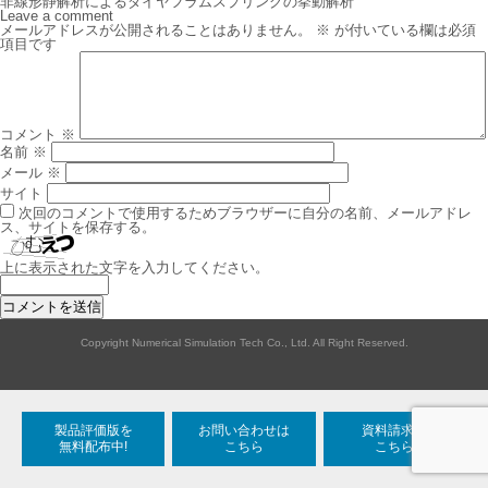
稿
非線形静解析によるダイヤフラムスプリングの挙動解析
ナ
Leave a comment
ビ
メールアドレスが公開されることはありません。
※
が付いている欄は必須
ゲ
項目です
ー
シ
ョ
ン
コメント
※
名前
※
メール
※
サイト
次回のコメントで使用するためブラウザーに自分の名前、メールアドレ
ス、サイトを保存する。
上に表示された文字を入力してください。
Copyright Numerical Simulation Tech Co., Ltd. All Right Reserved.
製品評価版を
お問い合わせは
資料請求は
無料配布中!
こちら
こちら