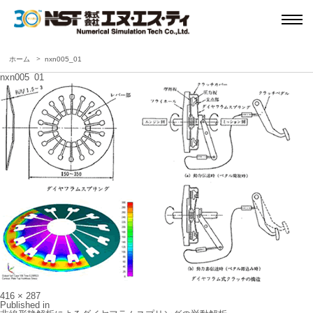
ホーム
nxn005_01
nxn005_01
Full
416 × 287
size
投
Published in