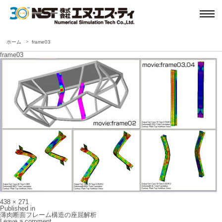
ホーム
frame03
frame03
Full
438 × 271
size
投
Published in
稿
薄肉断面フレーム構造の座屈解析
ナ
Leave a comment