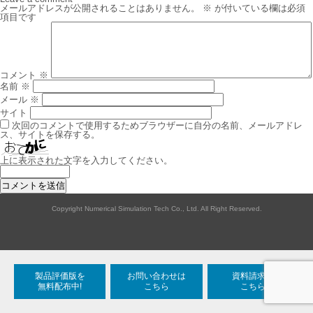
ビ
メールアドレスが公開されることはありません。
※
が付いている欄は必須
ゲ
項目です
ー
シ
ョ
ン
コメント
※
名前
※
メール
※
サイト
次回のコメントで使用するためブラウザーに自分の名前、メールアドレ
ス、サイトを保存する。
上に表示された文字を入力してください。
Copyright Numerical Simulation Tech Co., Ltd. All Right Reserved.
製品評価版を
お問い合わせは
資料請求は
無料配布中!
こちら
こちら