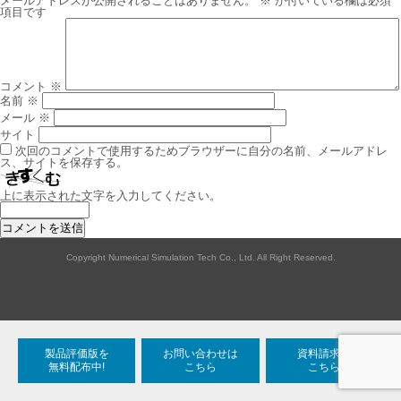
メールアドレスが公開されることはありません。
※
が付いている欄は必須
ー
項目です
シ
ョ
ン
コメント
※
名前
※
メール
※
サイト
次回のコメントで使用するためブラウザーに自分の名前、メールアドレ
ス、サイトを保存する。
上に表示された文字を入力してください。
Copyright Numerical Simulation Tech Co., Ltd. All Right Reserved.
製品評価版を
お問い合わせは
資料請求は
無料配布中!
こちら
こちら