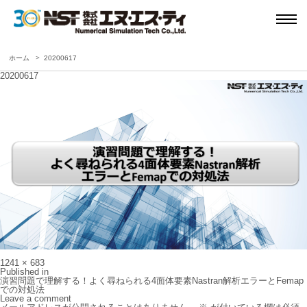
ホーム
20200617
20200617
Full
1241 × 683
size
投
Published in
稿
演習問題で理解する！よく尋ねられる4面体要素Nastran解析エラーとFemap
ナ
での対処法
ビ
Leave a comment
ゲ